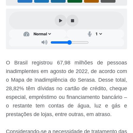
Cavernas do Peruaçu
Galeria de Fotos
Galeria de Vídeos
Notícias
Links e Sites
O Brasil registrou 67,98 milhões de pessoas
Arquivos para Download
inadimplentes em agosto de 2022, de acordo com
Diário Oficial
o Mapa de Inadimplência do Serasa. Desse total,
28,82% têm dívidas no cartão de crédito, cheque
Links
especial, empréstimo ou financiamento bancário –
Serviços Online
o restante tem contas de água, luz e gás e
Enquete
prestações de lojas, entre outras, em atraso.
SIC
Considerando-se a necessidade de tratamento das