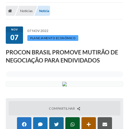
A Nossa Cidade
Notícias
Notícia
Secretarias
Editais
NOV
07 NOV 2022
07
Tributos
PLANEJAMENTO ECONÔMICO
Transparência Pública
PROCON BRASIL PROMOVE MUTIRÃO DE
Contratos
NEGOCIAÇÃO PARA ENDIVIDADOS
Carta de Serviços
Turismo
Legislação
Agenda
COMPARTILHAR
Telefones Úteis
Ouvidoria