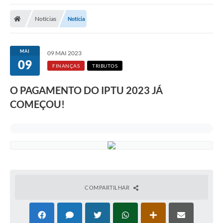
A Nossa Cidade
Notícias
Notícia
Secretarias
Editais
MAI
09 MAI 2023
09
Tributos
FINANÇAS
TRIBUTOS
Transparência Pública
O PAGAMENTO DO IPTU 2023 JÁ
Contratos
COMEÇOU!
Carta de Serviços
Turismo
Legislação
Agenda
COMPARTILHAR
Telefones Úteis
Ouvidoria