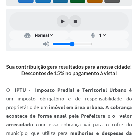
Cavernas do Peruaçu
Galeria de Fotos
Galeria de Vídeos
Notícias
Links e Sites
Sua contribuição gera resultados para a nossa cidade!
Arquivos para Download
Descontos de 15% no pagamento à vista!
Diário Oficial
O
IPTU
-
Imposto Predial e Territorial Urbano
é
Links
um imposto obrigatório e de responsabilidade do
Serviços Online
proprietário de um
imóvel em área urbana.
A cobrança
acontece de forma anual pela Prefeitura
e
o valor
Enquete
arrecadad
o com essa cobrança vai para o cofre do
SIC
município, que utiliza para
melhorias e despesas da