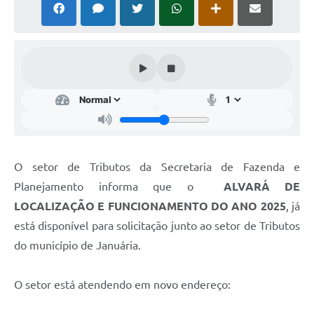
Cavernas do Peruaçu
Galeria de Fotos
Galeria de Vídeos
Notícias
Links e Sites
Arquivos para Download
O setor de Tributos da Secretaria de Fazenda e
Diário Oficial
Planejamento informa que o
ALVARÁ DE
LOCALIZAÇÃO E FUNCIONAMENTO DO ANO 2025
, já
Links
está disponível para solicitação junto ao setor de Tributos
Serviços Online
do município de Januária.
Enquete
O setor está atendendo em novo endereço:
SIC