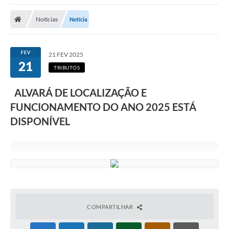
A Nossa Cidade
Notícias
Notícia
Secretarias
Editais
FEV
21 FEV 2025
21
Tributos
TRIBUTOS
Transparência Pública
ALVARÁ DE LOCALIZAÇÃO E
Contratos
FUNCIONAMENTO DO ANO 2025 ESTÁ
DISPONÍVEL
Carta de Serviços
Turismo
Legislação
Agenda
Telefones Úteis
COMPARTILHAR
Ouvidoria