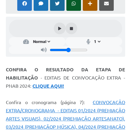
Cavernas do Peruaçu
Galeria de Fotos
Galeria de Vídeos
Notícias
Links e Sites
Arquivos para Download
CONFIRA O RESULTADO DA ETAPA DE
Diário Oficial
HABILITAÇÃO
- EDITAIS DE CONVOCAÇÃO EXTRA -
PNAB 2024:
CLIQUE AQUI!
Links
Serviços Online
Confira o cronograma (página 7):
CONVOCAÇÃO
EXTRA/CRONOGRAMA - EDITAIS 01/2024 (PREMIAÇÃO
Enquete
ARTES VISUAIS), 02/2024 (PREMIAÇÃO ARTESANATO),
SIC
03/2024 (PREMIAÇÃOP MÚSICA), 04/2024 (PREMIAÇÃO