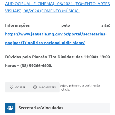
Contato
AUDIOCISUAL E CINEMA), 06/2024 (FOMENTO ARTES
VISUAIS), 08/2024 (FOMENTO MÚSICA).
Fotos - Eventos Oficiais
Informações pelo site:
https://www.januaria.mg.gov.br/portal/secretarias-
paginas/7/-politica-nacional-aldir-blanc/
Dúvidas pelo Plantão Tira Dúvidas: das 11:00às 13:00
horas – (38) 99266-4400.
Seja o primeiro a curtir esta
GOSTEI
NÃO GOSTEI
notícia.
Secretarias Vinculadas