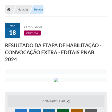
A Nossa Cidade
Notícias
Notícia
Secretarias
Editais
MAR
18 MAR 2025
18
Tributos
CULTURA
Transparência Pública
RESULTADO DA ETAPA DE HABILITAÇÃO -
Contratos
CONVOCAÇÃO EXTRA - EDITAIS PNAB
2024
Carta de Serviços
Turismo
Legislação
Agenda
Telefones Úteis
COMPARTILHAR
Ouvidoria