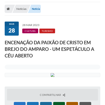
A Nossa Cidade
Notícias
Notícia
Secretarias
Editais
MAR
28 MAR 2023
28
Tributos
CULTURA
TURISMO
Transparência Pública
ENCENAÇÃO DA PAIXÃO DE CRISTO EM
Contratos
BREJO DO AMPARO - UM ESPETÁCULO A
CÉU ABERTO
Carta de Serviços
Turismo
Legislação
Agenda
Telefones Úteis
COMPARTILHAR
Ouvidoria