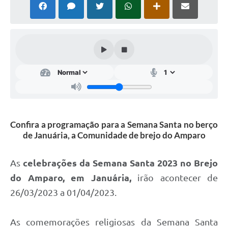
Cavernas do Peruaçu
Galeria de Fotos
Galeria de Vídeos
Notícias
Links e Sites
Arquivos para Download
Confira a programação para a Semana Santa no berço
de Januária, a Comunidade de brejo do Amparo
Diário Oficial
Links
As
celebrações da Semana Santa 2023 no Brejo
Serviços Online
do Amparo, em Januária,
irão acontecer de
26/03/2023 a 01/04/2023.
Enquete
SIC
As comemorações religiosas da Semana Santa