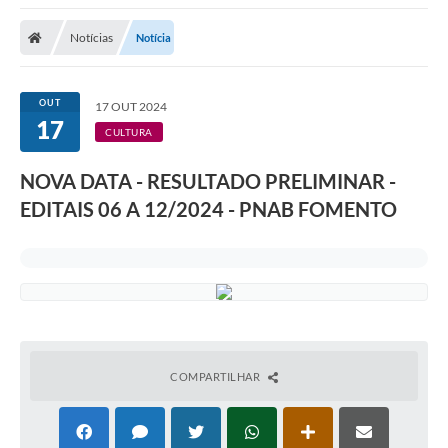
A Nossa Cidade
Notícias
Notícia
Secretarias
Editais
OUT
17 OUT 2024
17
Tributos
CULTURA
Transparência Pública
NOVA DATA - RESULTADO PRELIMINAR -
Contratos
EDITAIS 06 A 12/2024 - PNAB FOMENTO
Carta de Serviços
Turismo
Legislação
Agenda
COMPARTILHAR
Telefones Úteis
Ouvidoria