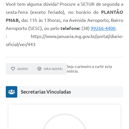
Contato
Você tem alguma dúvida? Procure a SETUR de segunda a
sexta-feira (exceto feriado), no horário do
PLANTÃO
Fotos - Eventos Oficiais
PNAB,
das 11h às 13horas, na Avenida Aeroporto, Bairro
Aeroporto (SESC), ou pelo
telefone:
(38)
99266-4400
.
: https://www.januaria.mg.gov.br/portal/diario-
oficial/ver/443
Seja o primeiro a curtir esta
GOSTEI
NÃO GOSTEI
notícia.
Secretarias Vinculadas