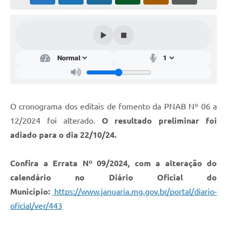
Cavernas do Peruaçu
Galeria de Fotos
Galeria de Vídeos
Notícias
Links e Sites
O cronograma dos editais de fomento da PNAB Nº 06 a
Arquivos para Download
12/2024 foi alterado.
O resultado preliminar foi
Diário Oficial
adiado para o dia 22/10/24.
Links
Confira a Errata Nº 09/2024, com a alteração do
Serviços Online
calendário no Diário Oficial do
Município:
https://www.januaria.mg.gov.br/portal/diario-
Enquete
oficial/ver/443
SIC