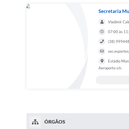
Secretaria Mu
Vladimir Cal
07:00 às 11
(38) 99944
sec.esporte
Estádio Muni
Aeroporto s/n
ÓRGÃOS