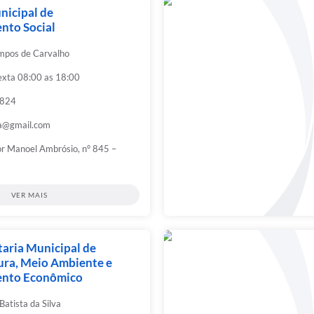
nicipal de
nto Social
pos de Carvalho
exta 08:00 as 18:00
5824
a@gmail.com
or Manoel Ambrósio, n° 845 –
VER MAIS
aria Municipal de
ura, Meio Ambiente e
ento Econômico
Batista da Silva