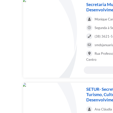
Secretaria Mu
Desenvolvime
Monique Cam
Segunda à S
(38) 3621-
smdsjanuari
Rua Profess
Centro
SETUR- Secret
Turismo, Cult
Desenvolvim
Ana Cláudia 