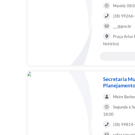
Manhã: 08:0
(38) 99266
___@gov.br
Praça Artur 
histórico)
Secretaria Mu
Planejament
Meire Barbo
Segunda à S
18:00
(38) 99814
sefaz.janua