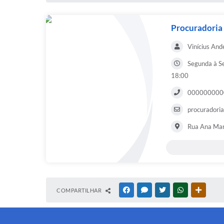
Procuradoria
Vinícius An
Segunda à S
18:00
000000000
procuradori
Rua Ana Mar
COMPARTILHAR
FACEBOOK
MESSENGER
TWITTER
WHATSAPP
OUTRAS