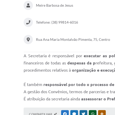
Meire Barbosa de Jesus
Telefone: (38) 99814-6016
Rua Ana Maria Montalvão Pimenta, 75, Centro
A Secretaria é responsável por
executar as pol
financeiros de todas as
despesas da p
refeitura,
procedimentos relativos à
organização e execuçã
É também
responsável por todo o processo de
A gestão dos Convênios, termos de parcerias e tra
É atribuição da secretaria ainda
assessorar o Pre
COMPARTILHAR
FACEBOOK
MESSENGER
TWITTER
WHATSAPP
OUTRAS