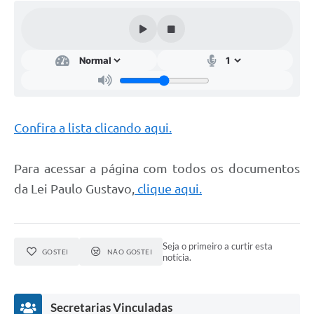
Cavernas do Peruaçu
Galeria de Fotos
Galeria de Vídeos
Notícias
Confira a lista clicando aqui.
Links e Sites
Arquivos para Download
Para acessar a página com todos os documentos
Diário Oficial
da Lei Paulo Gustavo,
clique aqui.
Links
Serviços Online
Seja o primeiro a curtir esta
GOSTEI
NÃO GOSTEI
notícia.
Enquete
SIC
Secretarias Vinculadas