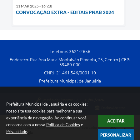
11 MAR 2025 - 16h18
CONVOCAÇÃO EXTRA - EDITAIS PNAB 2024
Telefone: 3621-2656
Endereço: Rua Ana Maria Montalvão Pimenta, 75, Centro | CEP:
39480-000
CNPJ: 21.461.546/0001-10
Prefeitura Municipal de Januária
Versão do Sistema:
3.5.3 - 19/06/2026
Prefeitura Municipal de Januária e os cookies:
Portal atualizado em:
07/08/2026 17:43
Dados Abertos
nosso site usa cookies para melhorar a sua
experiência de navegação. Ao continuar você
ACEITAR
concorda com a nossa
Política de Cookies
e
Copyright Instar - 2006-2026. Todos os direitos reservados -
Privacidade
.
Instar Tecnologia
PERSONALIZAR