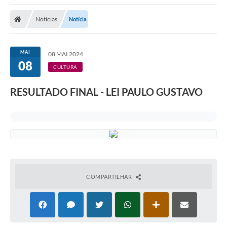
A Nossa Cidade
Notícias
Notícia
Secretarias
Editais
MAI
08 MAI 2024
08
Tributos
CULTURA
Transparência Pública
RESULTADO FINAL - LEI PAULO GUSTAVO
Contratos
Carta de Serviços
Turismo
Legislação
COMPARTILHAR
Agenda
Telefones Úteis
Ouvidoria