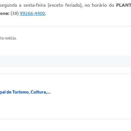
gunda a sexta-feira (exceto feriado), no horário do
PLAN
fone:
(38)
99266-4400
.
ta notícia.
al de Turismo, Cultura,...