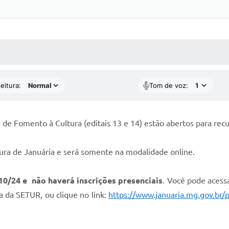
 MÍDIAS
RECEBA NOTÍCIAS
eitura:
Tom de voz:
 - de Fomento à Cultura (editais 13 e 14) estão abertos para rec
itura de Januária e será somente na modalidade online.
10/24 e não haverá inscrições presenciais
. Você pode acessa
a da SETUR, ou clique no link:
https://www.januaria.mg.gov.br/po