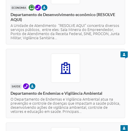
ONLINE
TELEFONE
PRESENCIAL
ECONOMIA
Departamento de Desenvolvimento econômico (RESOLVE
AQUI)
A Unidade de Atendimento “RESOLVE AQUI” concentra diversos
serviços públicos, entre eles: Sala Mineira do Empreendedor,
Ponto de Atendimento da Receita Federal, SINE, PROCON, Junta
Militar, Vigilância Sanitária...
PARA
TELEFONE
PRESENCIAL
SAÚDE
Departamento de Endemias e Vigilância Ambiental
O Departamento de Endemias e Vigilância Ambiental atua na
prevenção e controle de doenças que impactam a saúde pública,
desenvolvendo ações de vigilância ambiental, controle de
vetores e educação em saúde. Principais...
PARA