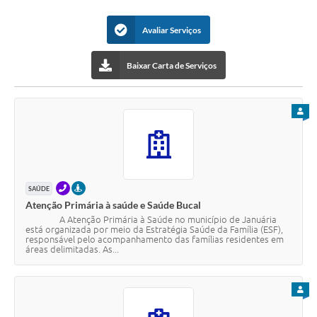
Cavernas do Peruaçu
Avaliar Serviços
Galeria de Fotos
Baixar Carta de Serviços
Galeria de Vídeos
Notícias
PARA
Links e Sites
Arquivos para Download
Diário Oficial
TELEFONE
PRESENCIAL
SAÚDE
Atenção Primária à saúde e Saúde Bucal
Links
A Atenção Primária à Saúde no município de Januária
está organizada por meio da Estratégia Saúde da Família (ESF),
responsável pelo acompanhamento das famílias residentes em
Serviços Online
áreas delimitadas. As...
Enquete
PARA
SIC