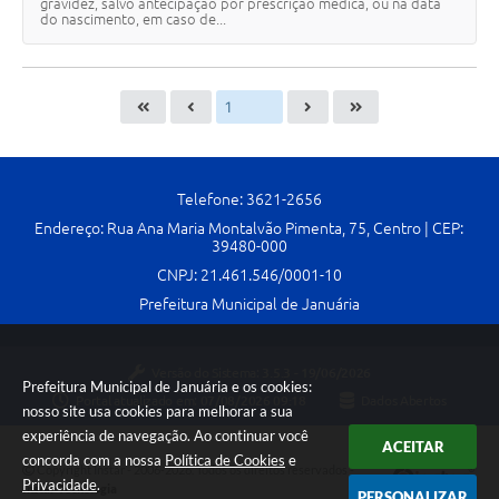
gravidez, salvo antecipação por prescrição médica, ou na data
do nascimento, em caso de...
Telefone: 3621-2656
Endereço: Rua Ana Maria Montalvão Pimenta, 75, Centro | CEP:
39480-000
CNPJ: 21.461.546/0001-10
Prefeitura Municipal de Januária
Versão do Sistema:
3.5.3 - 19/06/2026
Prefeitura Municipal de Januária e os cookies:
Portal atualizado em:
07/08/2026 09:18
Dados Abertos
nosso site usa cookies para melhorar a sua
experiência de navegação. Ao continuar você
ACEITAR
concorda com a nossa
Política de Cookies
e
Copyright Instar - 2006-2026. Todos os direitos reservados -
Privacidade
.
Instar Tecnologia
PERSONALIZAR