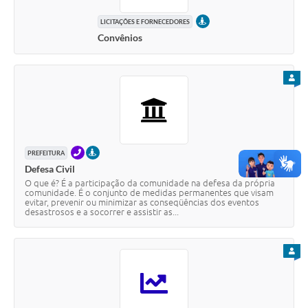
PRESENCIAL
LICITAÇÕES E FORNECEDORES
Convênios
PARA
TELEFONE
PRESENCIAL
PREFEITURA
Defesa Civil
O que é? É a participação da comunidade na defesa da própria
comunidade. É o conjunto de medidas permanentes que visam
evitar, prevenir ou minimizar as conseqüências dos eventos
desastrosos e a socorrer e assistir as...
PARA