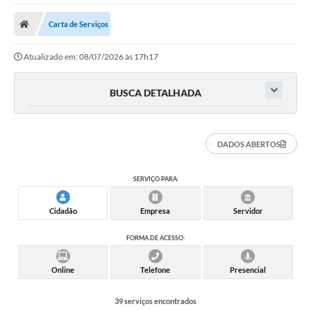
A Nossa Cidade
Carta de Serviços
Secretarias
Atualizado em: 08/07/2026 às 17h17
Editais
Tributos
BUSCA DETALHADA
Transparência Pública
Contratos
DADOS ABERTOS
Carta de Serviços
SERVIÇO PARA:
Turismo
Cidadão
Empresa
Servidor
Legislação
FORMA DE ACESSO:
Agenda
Online
Telefone
Presencial
Telefones Úteis
39 serviços encontrados
Ouvidoria