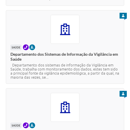
PARA
TELEFONE
PRESENCIAL
SAÚDE
Departamento dos Sistemas de Informação da Vigilância em
Saúde
Departamento dos sistemas de informação da Vigilância em
Saúde, trabalha com monitoramento dos dados, estes tem sido
a principal fonte da vigilância epidemiológica, a partir da qual, na
maioria das vezes, se...
PARA
TELEFONE
PRESENCIAL
SAÚDE