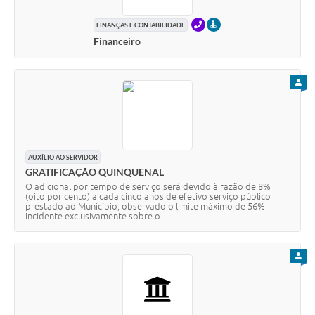
TELEFONE
PRESENCIAL
FINANÇAS E CONTABILIDADE
Financeiro
PARA
AUXÍLIO AO SERVIDOR
GRATIFICAÇÃO QUINQUENAL
O adicional por tempo de serviço será devido à razão de 8%
(oito por cento) a cada cinco anos de efetivo serviço público
prestado ao Município, observado o limite máximo de 56%
incidente exclusivamente sobre o...
PARA