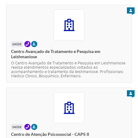
PARA
TELEFONE
PRESENCIAL
SAÚDE
Centro Avançado de Tratamento e Pesquisa em
Leishmaniose
O Centro Avançado de Tratamento e Pesquisa em Leishmaniose
realiza atendimentos especializados voltados ao
acompanhamento e tratamento da leishmaniose. Profissionais:
Medico Clinico, Bioquímico, Enfermeiro.
PARA
TELEFONE
PRESENCIAL
SAÚDE
Centro de Atenção Psicossocial - CAPS II