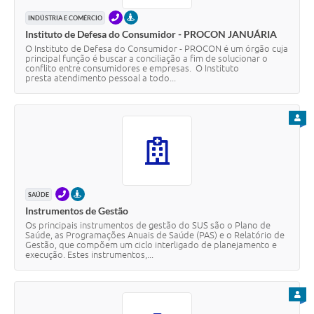
TELEFONE
PRESENCIAL
INDÚSTRIA E COMÉRCIO
Instituto de Defesa do Consumidor - PROCON JANUÁRIA
O Instituto de Defesa do Consumidor - PROCON é um órgão cuja
principal função é buscar a conciliação a fim de solucionar o
conflito entre consumidores e empresas. O Instituto
presta atendimento pessoal a todo...
PARA
TELEFONE
PRESENCIAL
SAÚDE
Instrumentos de Gestão
Os principais instrumentos de gestão do SUS são o Plano de
Saúde, as Programações Anuais de Saúde (PAS) e o Relatório de
Gestão, que compõem um ciclo interligado de planejamento e
execução. Estes instrumentos,...
PARA