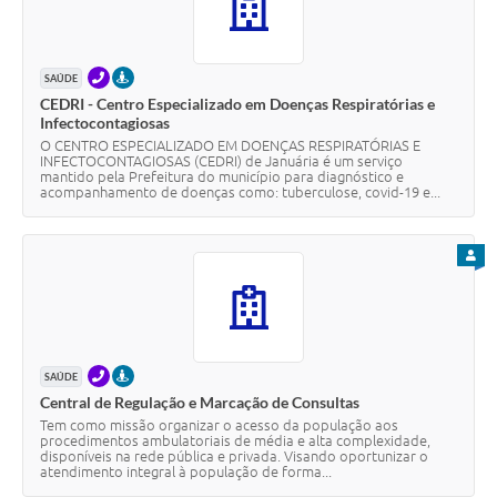
Contato
Fotos - Eventos Oficiais
TELEFONE
PRESENCIAL
SAÚDE
CEDRI - Centro Especializado em Doenças Respiratórias e
Infectocontagiosas
O CENTRO ESPECIALIZADO EM DOENÇAS RESPIRATÓRIAS E
INFECTOCONTAGIOSAS (CEDRI) de Januária é um serviço
mantido pela Prefeitura do município para diagnóstico e
acompanhamento de doenças como: tuberculose, covid-19 e...
PARA
TELEFONE
PRESENCIAL
SAÚDE
Central de Regulação e Marcação de Consultas
Tem como missão organizar o acesso da população aos
procedimentos ambulatoriais de média e alta complexidade,
disponíveis na rede pública e privada. Visando oportunizar o
atendimento integral à população de forma...