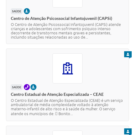
PRESENCIAL
SAÚDE
Centro de Atenção Psicossocial Infantojuvenil (CAPSi)
O Centro de Atenção Psicossocial Infantojuvenil (CAPSi) atende
crianças e adolescentes com sofrimento psíquico intenso
decorrente de transtornos mentais graves e persistentes,
incluindo situações relacionadas ao uso de...
PARA
TELEFONE
PRESENCIAL
SAÚDE
Centro Estadual de Atenção Especializada – CEAE
O Centro Estadual de Atenção Especializada (CEAE) é um serviço
ambulatorial de média complexidade voltado à atenção
materno-infantil de alto risco e à saúde da mulher. O serviço
atende os municípios de:  Bonito...
PARA