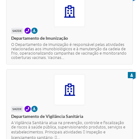
TELEFONE
PRESENCIAL
SAÚDE
Departamento de Imunização
O Departamento de Imunização é responsável pelas atividades
relacionadas aos imunobiológicos e à manutenção da cadeia de
frio, operacionalizando campanhas de vacinação e monitorando
coberturas vacinais. Vacinas...
PARA
TELEFONE
PRESENCIAL
SAÚDE
Departamento de Vigilância Sanitária
A Vigilância Sanitária atua na prevenção, controle e fiscalização
de riscos à saúde pública, supervisionando produtos, serviços e
estabelecimentos. Principais atividades  Inspeção e
licenciamento sanitário; ...